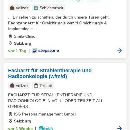
Vollzeit
Schichtarbeit
... Einzelnen zu schaffen, der durch unsere Türen geht.
Fachzahnarzt
für Oralchirurgie w/m/d Oralchirurgie &
Implantologie ...
Smile Clinic
Salzburg
vor 1 Tag
|
Facharzt für Strahlentherapie und
Radioonkologie (w/m/d)
Vollzeit
Teilzeit
FACHARZT
FÜR STRAHLENTHERAPIE UND
RADIOONKOLOGIE IN VOLL- ODER TEILZEIT ALL
GENDERS ...
ISG Personalmanagement GmbH
Salzburg
vor 1 Woche
|