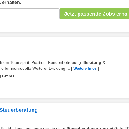
 erhalten.
Jetzt passende Jobs erhal
echtem Teamspirit. Position: Kundenbetreuung,
Beratung
&
ür individuelle Weiterentwicklung ...
[
]
Weitere Infos
ung GmbH
 Steuerberatung
r Buchhaltung, vorzugsweise in einer
Steuerberatungskanzlei
Gute E