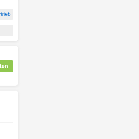
trieb
ten