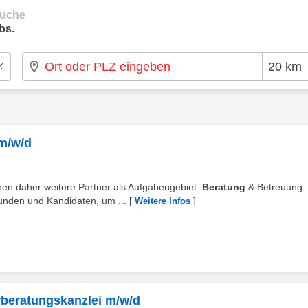
suche
bs.
m/w/d
chen daher weitere Partner als Aufgabengebiet:
Beratung
& Betreuung:
unden und Kandidaten, um ...
[
]
Weitere Infos
erberatungskanzlei m/w/d