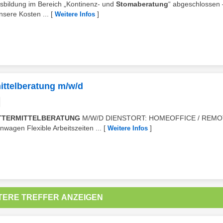
usbildung im Bereich „Kontinenz- und
Stomaberatung
“ abgeschlossen 
nsere Kosten ...
[
]
Weitere Infos
ittelberatung m/w/d
TTERMITTELBERATUNG
M/W/D DIENSTORT: HOMEOFFICE / REMO
agen Flexible Arbeitszeiten ...
[
]
Weitere Infos
TERE TREFFER ANZEIGEN