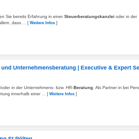
en Sie bereits Erfahrung in einer
Steuerberatungskanzlei
oder in der
llem, dass ...
[
]
Weitere Infos
- und Unternehmensberatung | Executive & Expert S
d/oder in der Unternehmens- bzw. HR-
Beratung
. Als Partner:in bei Pen
ung innerhalb einer ...
[
]
Weitere Infos
ng St.Pölten