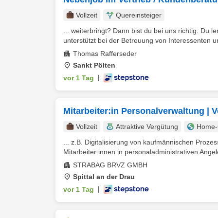
Vollzeit
Quereinsteiger
... weiterbringt? Dann bist du bei uns richtig. Du 
unterstützt bei der Betreuung von Interessenten 
Thomas Rafferseder
Sankt Pölten
vor 1 Tag
|
Mitarbeiter:in Personalverwaltung |
Vollzeit
Attraktive Vergütung
Home-O
... z.B. Digitalisierung von kaufmännischen Proze
Mitarbeiter:innen in personaladministrativen Angel
STRABAG BRVZ GMBH
Spittal an der Drau
vor 1 Tag
|