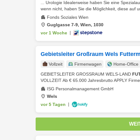
... Urologie Idealerweise haben Sie eine Speziala
wenn nicht, haben Sie die Möglichkeit, diese auf u
Fonds Soziales Wien
Guglgasse 7-9, Wien, 1030
vor 1 Woche
|
Gebietsleiter Großraum Wels Futterm
Vollzeit
Firmenwagen
Home-Office
GEBIETSLEITER GROSSRAUM WELS-LAND
FU
VOLLZEIT Ab € 65.000 Jahresbrutto APPLY Firmenw
ISG Personalmanagement GmbH
Wels
vor 5 Tagen
|
WEI