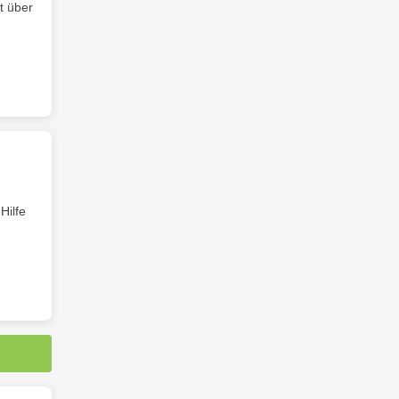
t über
Hilfe