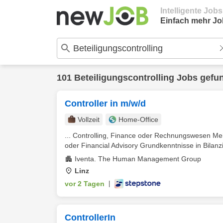
Intelligente Job
Einfach mehr Jo
101 Beteiligungscontrolling Jobs gefu
Controller in m/w/d
Vollzeit
Home-Office
... Controlling, Finance oder Rechnungswesen Meh
oder Financial Advisory Grundkenntnisse in Bilanzi
Iventa. The Human Management Group
Linz
vor 2 Tagen
|
ControllerIn