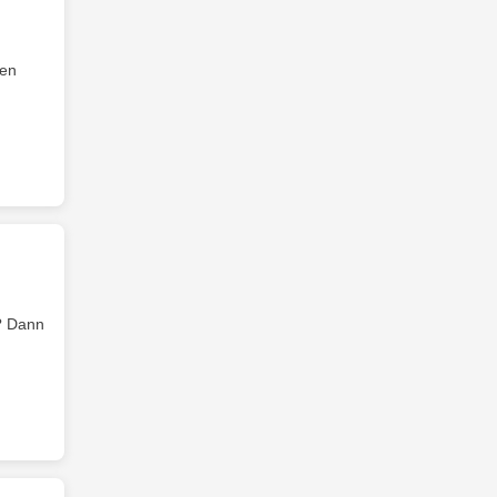
gen
n? Dann