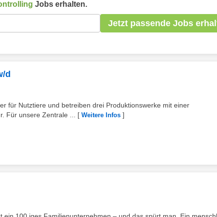
ntrolling
Jobs erhalten.
Jetzt passende Jobs erhal
w/d
ter für Nutztiere und betreiben drei Produktionswerke mit einer
. Für unsere Zentrale ...
[
]
Weitere Infos
st ein 100 iges Familienunternehmen – und das spürt man. Ein menschl