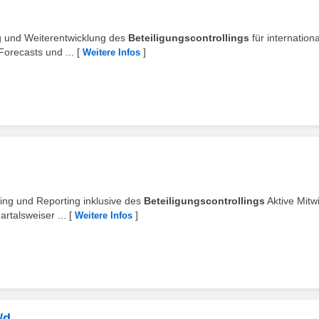
ung und Weiterentwicklung des
Beteiligungscontrollings
für internation
Forecasts und ...
[
]
Weitere Infos
ling und Reporting inklusive des
Beteiligungscontrollings
Aktive Mitw
rtalsweiser ...
[
]
Weitere Infos
/d