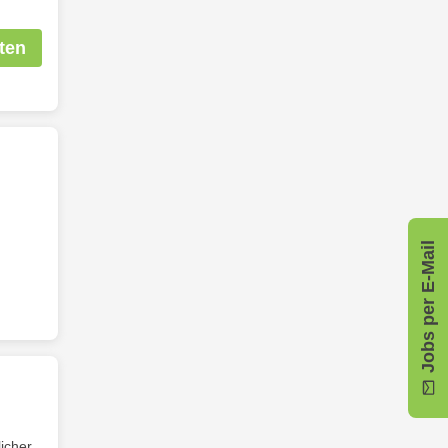
ten
Jobs per E-Mail
icher