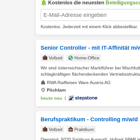
Kostenlos die neuesten
Beteiligungsco
Kostenlos. Jederzeit mit einem Klick abbestellbar.
Senior Controller - mit IT-Affinität m/
Vollzeit
Home-Office
Wir sind österreichischer Marktführer bei Mischfut
schlagkräftigen flächendeckenden Vertriebsstruktur
RWA Raiffeisen Ware Austria AG
Pöchlarn
heute neu
|
Berufspraktikum - Controlling m/w/d
Vollzeit
Praktikum
Dienstort: 5020 Salzburg Ausmaß: Vollzeit SPAR i