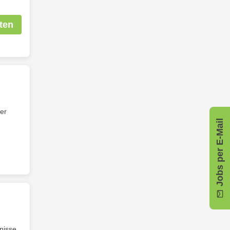
ten
er
Jobs per E-Mail
nisse