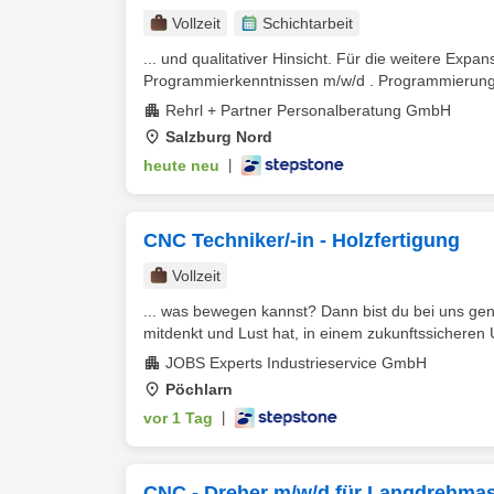
Vollzeit
Schichtarbeit
... und qualitativer Hinsicht. Für die weitere Expan
Programmierkenntnissen m/w/d . Programmierung, 
Rehrl + Partner Personalberatung GmbH
Salzburg Nord
heute neu
|
CNC Techniker/-in - Holzfertigung
Vollzeit
... was bewegen kannst? Dann bist du bei uns gen
mitdenkt und Lust hat, in einem zukunftssicheren
JOBS Experts Industrieservice GmbH
Pöchlarn
vor 1 Tag
|
CNC - Dreher m/w/d für Langdrehmas