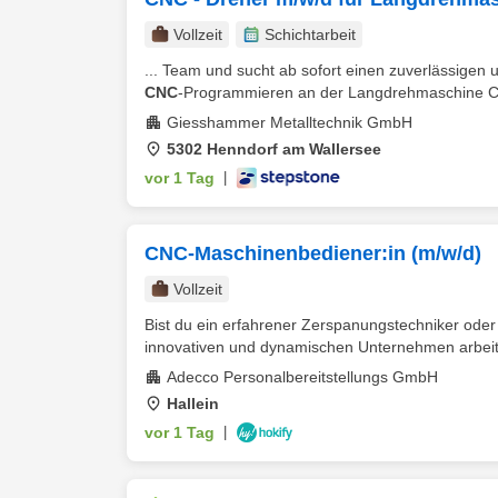
Vollzeit
Schichtarbeit
... Team und sucht ab sofort einen zuverlässigen
CNC
‑Programmieren an der Langdrehmaschine Ci
Giesshammer Metalltechnik GmbH
5302 Henndorf am Wallersee
vor 1 Tag
|
CNC-Maschinenbediener:in (m/w/d)
Vollzeit
Bist du ein erfahrener Zerspanungstechniker oder 
innovativen und dynamischen Unternehmen arbeite
Adecco Personalbereitstellungs GmbH
Hallein
vor 1 Tag
|