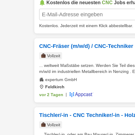
Kostenlos die neuesten
CNC
Jobs erha
Kostenlos. Jederzeit mit einem Klick abbestellbar.
CNC-Fräser (m/w/d) / CNC-Techniker
Vollzeit
... weltweit Maßstäbe setzen. Werden Sie Teil di
m/w/d im industriellen Metallbereich in Nenzing . E
expertum GmbH
Feldkirch
vor 2 Tagen
|
Tischler/-in - CNC Techniker/-in - Hol
Vollzeit
... Tischler/-in, oder am Bau Maurer/-in, Zimmere