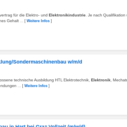
vvertrag für die Elektro- und
Elektronikindustrie
. Je nach Qualifikation
hes Gehalt ...
[
]
Weitere Infos
cklung/Sondermaschinenbau w/m/d
hlossene technische Ausbildung HTL Elektrotechnik,
Elektronik
, Mechat
endungen ...
[
]
Weitere Infos
au in Hart bei Graz Vollzeit (m/w/d)