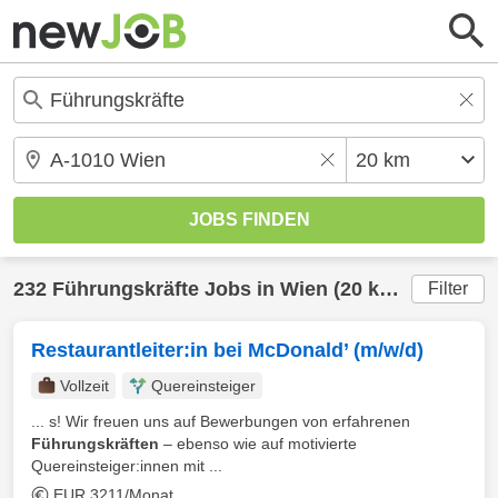
232
Führungskräfte
Jobs in
Wien
(20 km) gefunden
Filter
Restaurantleiter:in bei McDonald’ (m/w/d)
Vollzeit
Quereinsteiger
... s! Wir freuen uns auf Bewerbungen von erfahrenen
Führungskräften
– ebenso wie auf motivierte
Quereinsteiger:innen mit ...
EUR 3211/Monat