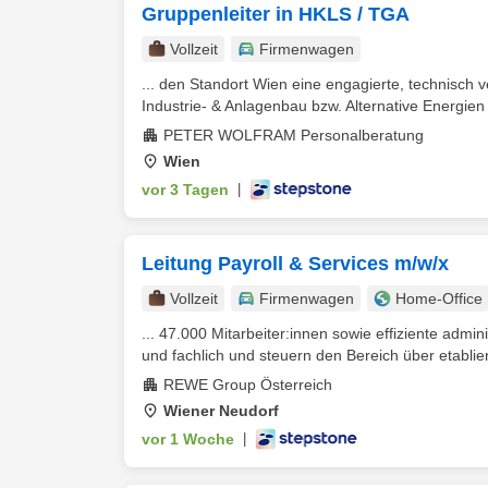
Gruppenleiter in HKLS / TGA
Vollzeit
Firmenwagen
... den Standort Wien eine engagierte, technisch ve
Industrie- & Anlagenbau bzw. Alternative Energien 
PETER WOLFRAM Personalberatung
Wien
vor 3 Tagen
|
Leitung Payroll & Services m/w/x
Vollzeit
Firmenwagen
Home-Office
... 47.000 Mitarbeiter:innen sowie effiziente admin
und fachlich und steuern den Bereich über etablie
REWE Group Österreich
Wiener Neudorf
vor 1 Woche
|