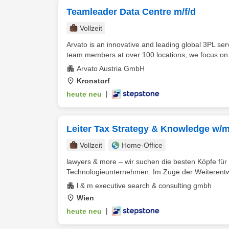
Teamleader Data Centre m/f/d
Vollzeit
Arvato is an innovative and leading global 3PL s
team members at over 100 locations, we focus on
Arvato Austria GmbH
Kronstorf
heute neu
|
Leiter Tax Strategy & Knowledge w/m
Vollzeit
Home-Office
lawyers & more – wir suchen die besten Köpfe für
Technologieunternehmen. Im Zuge der Weiterentwi
l & m executive search & consulting gmbh
Wien
heute neu
|