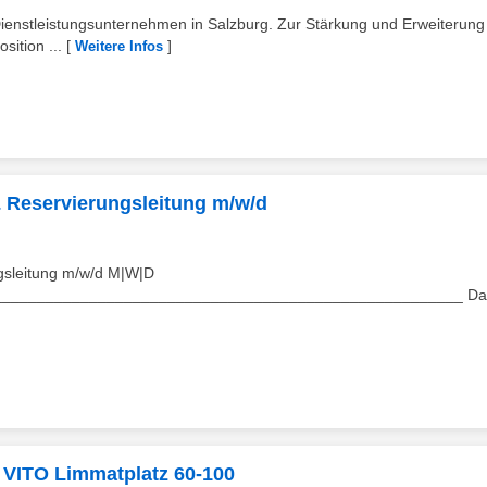
enstleistungsunternehmen in Salzburg. Zur Stärkung und Erweiterung
sition ...
[
]
Weitere Infos
 Reservierungsleitung m/w/d
gsleitung m/w/d M|W|D
______________________________________________________ Da
 VITO Limmatplatz 60-100