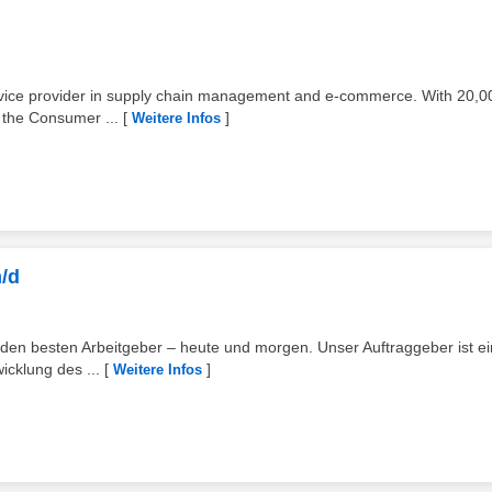
ervice provider in supply chain management and e-commerce. With 20,0
 the Consumer ...
[
]
Weitere Infos
/d
 den besten Arbeitgeber – heute und morgen. Unser Auftraggeber ist ei
cklung des ...
[
]
Weitere Infos