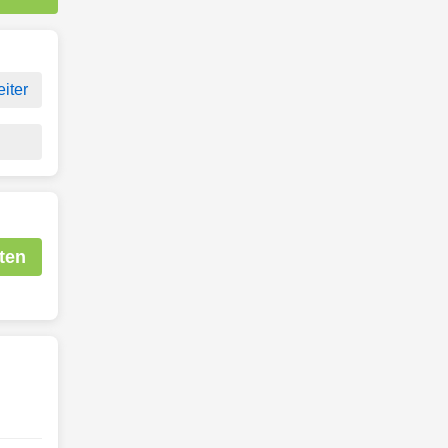
iter
ten