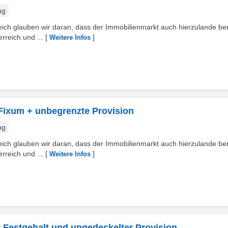
ng
h glauben wir daran, dass der Immobilienmarkt auch hierzulande bere
rreich und ...
[
]
Weitere Infos
 Fixum + unbegrenzte Provision
ng
h glauben wir daran, dass der Immobilienmarkt auch hierzulande bere
rreich und ...
[
]
Weitere Infos
t Festgehalt und ungedeckelter Provision