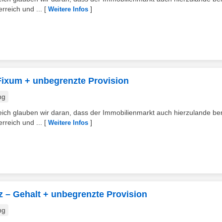
rreich und ...
[
]
Weitere Infos
 Fixum + unbegrenzte Provision
ng
h glauben wir daran, dass der Immobilienmarkt auch hierzulande bere
rreich und ...
[
]
Weitere Infos
z – Gehalt + unbegrenzte Provision
ng