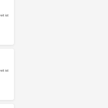
it ist
it ist