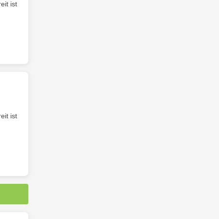
it ist
it ist