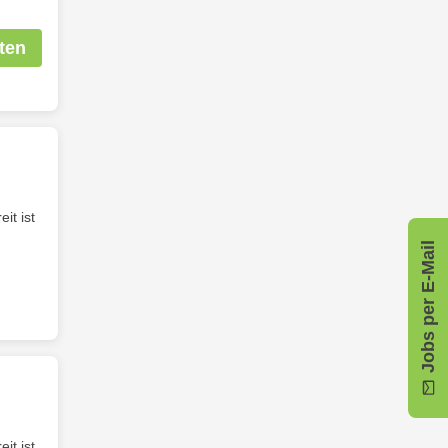
ten
it ist
Jobs per E-Mail
it ist