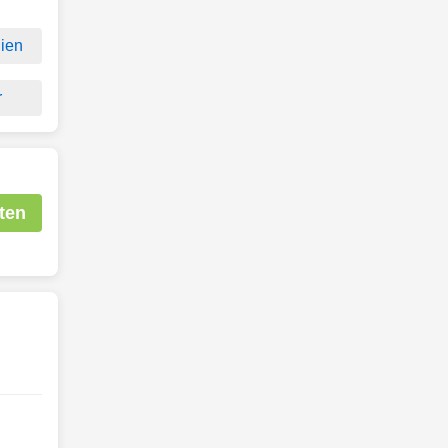
ien
r
ten