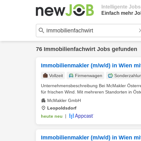
Intelligente Job
Einfach mehr Jo
76 Immobilienfachwirt Jobs gefunden
Immobilienmakler (m/w/d) in Wien mi
Vollzeit
Firmenwagen
Sonderzahlu
Unternehmensbeschreibung Bei McMakler Österreic
für frischen Wind. Mit mehreren Standorten in Öste
McMakler GmbH
Leopoldsdorf
heute neu
|
Immobilienmakler (m/w/d) in Wien mi