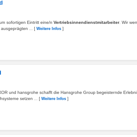
/d
um sofortigen Eintritt eine/n
Vertriebsinnendienstmitarbeiter
. Wir we
 ausgeprägten ...
[
]
Weitere Infos
d
AXOR und hansgrohe schafft die Hansgrohe Group begeisternde Erlebn
hsysteme setzen ...
[
]
Weitere Infos