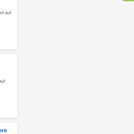
rt auf
auf
ere