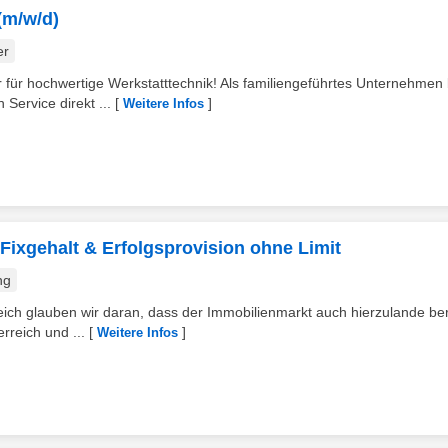
(m/w/d)
er
für hochwertige Werkstatttechnik! Als familiengeführtes Unternehmen 
Service direkt ...
[
]
Weitere Infos
 Fixgehalt & Erfolgsprovision ohne Limit
ng
h glauben wir daran, dass der Immobilienmarkt auch hierzulande bere
rreich und ...
[
]
Weitere Infos