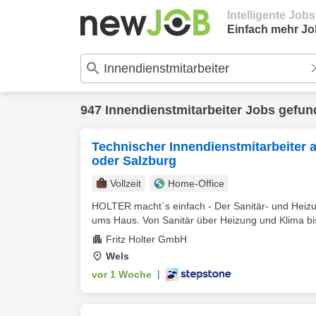
Intelligente Job
Einfach mehr Jo
947 Innendienstmitarbeiter Jobs gefu
Technischer Innendienstmitarbeiter
oder Salzburg
Vollzeit
Home-Office
HOLTER macht´s einfach - Der Sanitär- und Heizu
ums Haus. Von Sanitär über Heizung und Klima bis
Fritz Holter GmbH
Wels
vor 1 Woche
|