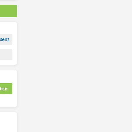
stenz
ten