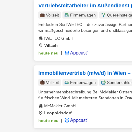
Vertriebsmitarbeiter im Außendienst 
Vollzeit
Firmenwagen
Quereinsteig
Entdecken Sie IWETEC – der zuverlässige Partner 
wir maßgeschneiderte Lösungen und erstklassigen 
IWETEC GmbH
Villach
heute neu
|
Immobilienvertrieb (m/w/d) in Wien –
Vollzeit
Firmenwagen
Sonderzahlu
Unternehmensbeschreibung Bei McMakler Österreic
für frischen Wind. Mit mehreren Standorten in Öste
McMakler GmbH
Leopoldsdorf
heute neu
|