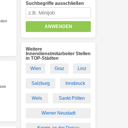
Suchbegriffe ausschließen
nden
ANWENDEN
Weitere
Innendienstmitarbeiter Stellen
in TOP-Städten
Wien
Graz
Linz
Salzburg
Innsbruck
isse
Wels
Sankt Pölten
Wiener Neustadt
Krems an der Donau