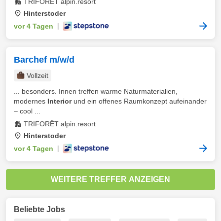
TRIFORÊT alpin.resort
Hinterstoder
vor 4 Tagen
|
Barchef m/w/d
Vollzeit
... besonders. Innen treffen warme Naturmaterialien,
modernes
Interior
und ein offenes Raumkonzept aufeinander
– cool ...
TRIFORÊT alpin.resort
Hinterstoder
vor 4 Tagen
|
WEITERE TREFFER ANZEIGEN
Beliebte Jobs