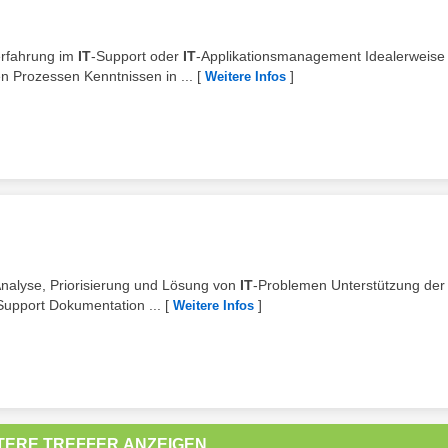
serfahrung im
IT
-Support oder
IT
-Applikationsmanagement Idealerweise
 Prozessen Kenntnissen in ...
[
]
Weitere Infos
Analyse, Priorisierung und Lösung von
IT
-Problemen Unterstützung der
upport Dokumentation ...
[
]
Weitere Infos
TERE TREFFER ANZEIGEN