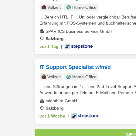
Vollzeit
Home-Office
... Bereich HTL, FH, Uni oder vergleichbar Beruf
Erfahrung mit POS-Systemen und buchhalterischen
SPAR ICS Business Service GmbH
Salzburg
vor 1 Tag
|
IT Support Specialist w/m/d
Vollzeit
Home-Office
... und Störungen im 1st- und 2nd-Level-Support 
Anwender:innen per Telefon, E-Mail und Remote-S
talentbird GmbH
Salzburg
vor 1 Woche
|
WEI