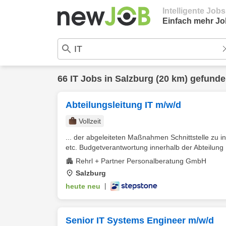
Intelligente Job
Einfach mehr Jo
66
IT
Jobs in
Salzburg
(20 km) gefund
Abteilungsleitung IT m/w/d
Vollzeit
... der abgeleiteten Maßnahmen Schnittstelle zu 
etc. Budgetverantwortung innerhalb der Abteilung K
Rehrl + Partner Personalberatung GmbH
Salzburg
heute neu
|
Senior IT Systems Engineer m/w/d