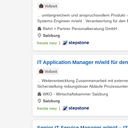
Vollzeit
... umfangreichem und anspruchsvollem Produkt- un
Systems Engineer m/w/d . Verantwortung für den Be
Rehrl + Partner Personalberatung GmbH
Salzburg
heute neu
|
IT Application Manager m/w/d für den
Vollzeit
... Weiterentwicklung Zusammenarbeit mit extern
Sicherstellung reibungsloser Abläufe Prozessunter
WKO - Wirtschaftskammer Salzburg
Salzburg
heute neu
|
Senior IT Service Manager w/m/d –