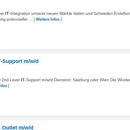
der
IT
-Integration unserer neuen Märkte Italien und Schweden Erstellu
ng potenzieller ...
[
]
Weitere Infos
IT-Support m/w/d
nd 2nd Level
IT
-Support m/w/d Dienstort: Salzburg oder Wien Die Wüste
]
nfos
& Outlet m/w/d