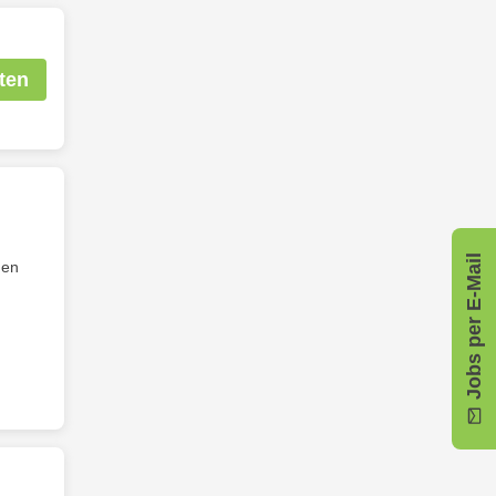
ten
Jobs per E-Mail
hen