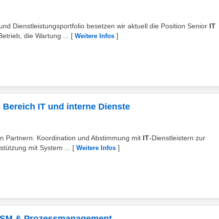
d Dienstleistungsportfolio besetzen wir aktuell die Position Senior
IT
trieb, die Wartung ...
[
]
Weitere Infos
 Bereich IT und interne Dienste
en Partnern: Koordination und Abstimmung mit
IT
-Dienstleistern zur
stützung mit System ...
[
]
Weitere Infos
 ITSM & Prozessmanagement