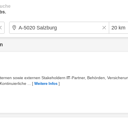
suche
bs.
en
internen sowie externen Stakeholdern
IT
-Partner, Behörden, Versicheru
ontinuierliche ...
[
]
Weitere Infos