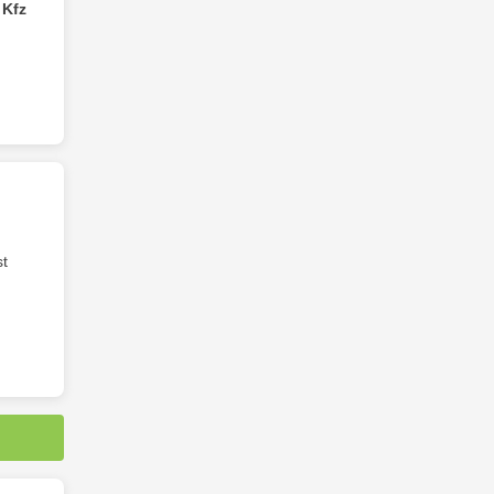
s
Kfz
st