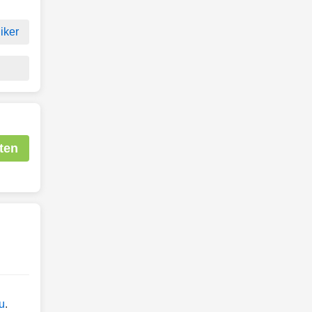
iker
ten
u
.