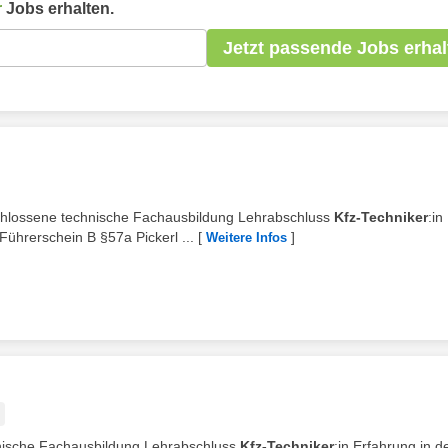
r
Jobs erhalten.
Jetzt passende Jobs erhal
schlossene technische Fachausbildung Lehrabschluss
Kfz-Techniker
:in
ührerschein B §57a Pickerl ...
[
]
Weitere Infos
hnische Fachausbildung Lehrabschluss
Kfz-Techniker
:in Erfahrung in d