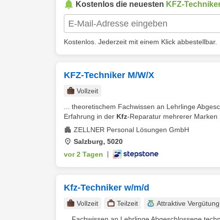
Kostenlos die neuesten
KFZ-Technike
Kostenlos. Jederzeit mit einem Klick abbestellbar.
KFZ-Techniker M/W/X
Vollzeit
... theoretischem Fachwissen an Lehrlinge Abge
Erfahrung in der
Kfz
-Reparatur mehrerer Marken F
ZELLNER Personal Lösungen GmbH
Salzburg, 5020
vor 2 Tagen
|
Kfz-Techniker w/m/d
Vollzeit
Teilzeit
Attraktive Vergütung
... Fachwissen an Lehrlinge Abgeschlossene tec