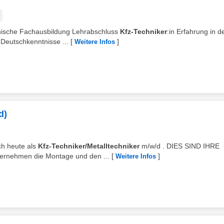
hnische Fachausbildung Lehrabschluss
Kfz-Techniker
:in Erfahrung in d
Deutschkenntnisse ...
[
]
Weitere Infos
d)
ch heute als
Kfz-Techniker/Metalltechniker
m/w/d . DIES SIND IHRE
bernehmen die Montage und den ...
[
]
Weitere Infos