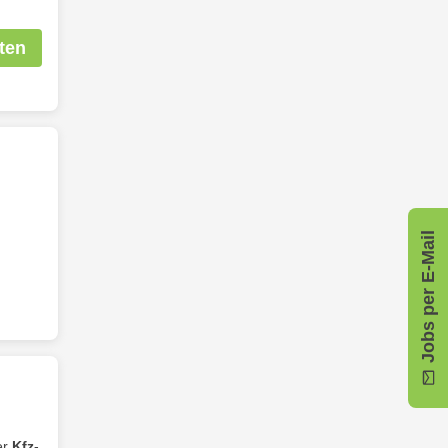
ten
Jobs per E-Mail
er
Kfz
-