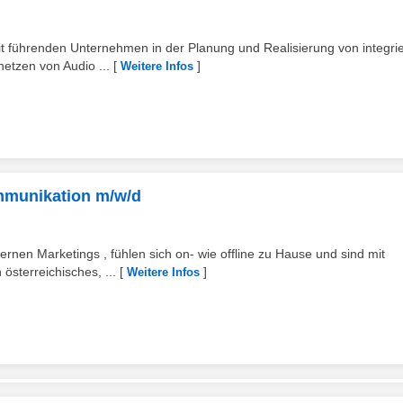
eit führenden Unternehmen in der Planung und Realisierung von integri
etzen von Audio ...
[
]
Weitere Infos
mmunikation m/w/d
nen Marketings , fühlen sich on- wie offline zu Hause und sind mit
österreichisches, ...
[
]
Weitere Infos