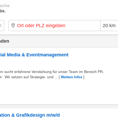
suche
bs.
nden
cial Media & Eventmanagement
 sucht erfahrene Verstärkung für unser Team im Bereich PR,
 Wir setzen auf Strategie- und ...
[
]
Weitere Infos
tion & Grafikdesign m/w/d