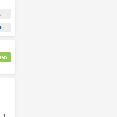
ger
e
ten
nd