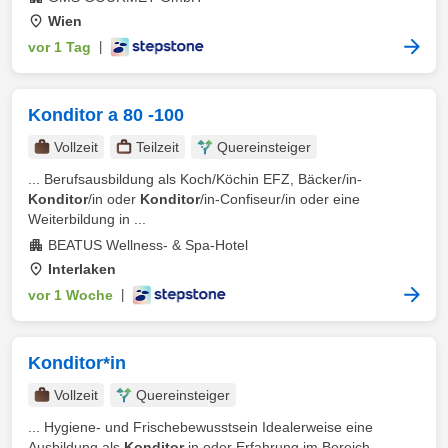
Wien
vor 1 Tag
|
Konditor a 80 -100
Vollzeit
Teilzeit
Quereinsteiger
... Berufsausbildung als Koch/Köchin EFZ, Bäcker/in-
Konditor
/in oder
Konditor
/in-Confiseur/in oder eine
Weiterbildung in ...
BEATUS Wellness- & Spa-Hotel
Interlaken
vor 1 Woche
|
Konditor*in
Vollzeit
Quereinsteiger
... Hygiene- und Frischebewusstsein Idealerweise eine
Ausbildung als
Konditor
in oder Erfahrung im Bereich