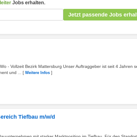
eiter
Jobs erhalten.
Jetzt passende Jobs erhal
Wo - Vollzeit Bezirk Mattersburg Unser Auftraggeber ist seit 4 Jahren s
ment und ...
[
]
Weitere Infos
Bereich Tiefbau m/w/d
 Bauunternehmen mit starker Marktposition im Tiefbau. Für den Standor