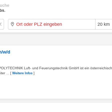
suche
bs.
m/w/d
 POLYTECHNIK Luft- und Feuerungstechnik GmbH ist ein österreichisch
er ...
[
]
Weitere Infos