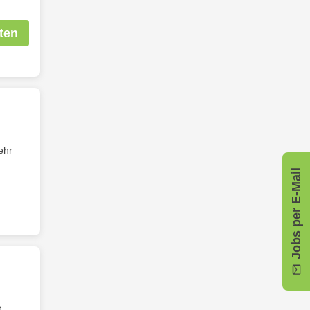
ten
ehr
Jobs per E-Mail
t