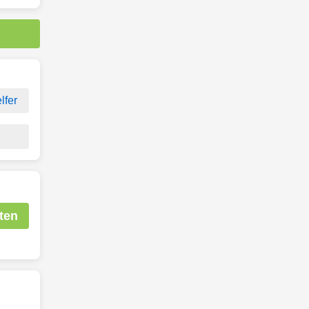
lfer
ten