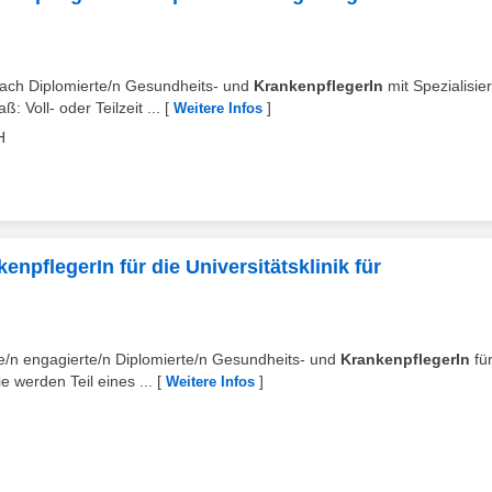
bach Diplomierte/n Gesundheits- und
KrankenpflegerIn
mit Spezialisie
Voll- oder Teilzeit ...
[
]
Weitere Infos
H
npflegerIn für die Universitätsklinik für
ne/n engagierte/n Diplomierte/n Gesundheits- und
KrankenpflegerIn
fü
e werden Teil eines ...
[
]
Weitere Infos