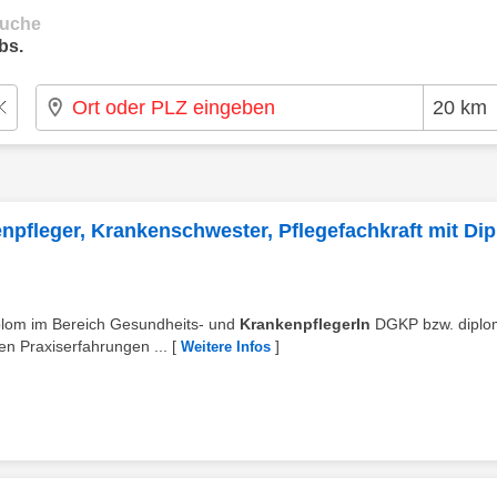
suche
bs.
fleger, Krankenschwester, Pflegefachkraft mit Di
iplom im Bereich Gesundheits- und
KrankenpflegerIn
DGKP bzw. diplom
en Praxiserfahrungen ...
[
]
Weitere Infos