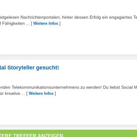
istgelesen Nachrichtenportalen, hinter dessen Erfolg ein engagiertes 
 Fähigkeiten ...
[
]
Weitere Infos
al Storyteller gesucht!
benden Telekommunikationsunternehmens zu werden! Du liebst Social M
 kreative ...
[
]
Weitere Infos
TERE TREFFER ANZEIGEN