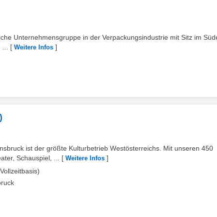
greiche Unternehmensgruppe in der Verpackungsindustrie mit Sitz im Sü
...
[
]
Weitere Infos
)
sbruck ist der größte Kulturbetrieb Westösterreichs. Mit unseren 450
ter, Schauspiel, ...
[
]
Weitere Infos
ollzeitbasis)
bruck