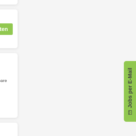
ten
Jobs per E-Mail
bare