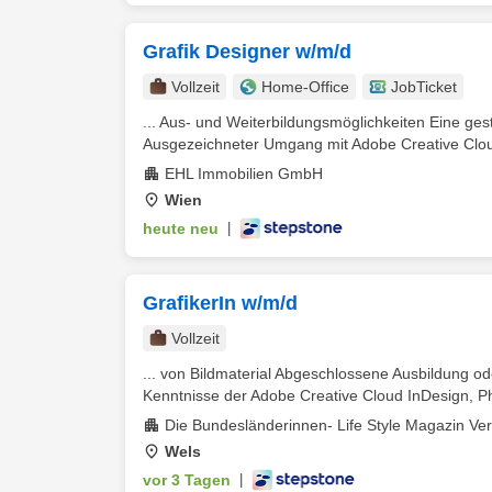
Grafik Designer w/m/d
Vollzeit
Home-Office
JobTicket
... Aus- und Weiterbildungsmöglichkeiten Eine ges
Ausgezeichneter Umgang mit Adobe Creative Cloud
EHL Immobilien GmbH
Wien
heute neu
|
GrafikerIn w/m/d
Vollzeit
... von Bildmaterial Abgeschlossene Ausbildung o
Kenntnisse der Adobe Creative Cloud InDesign, Phot
Die Bundesländerinnen- Life Style Magazin V
Wels
vor 3 Tagen
|