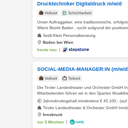
Drucktechniker Digitaldruck m/w/d
Vollzeit
Schichtarbeit
Unser Auftraggeber, eine traditionsreiche, erfol
Wiens Bezirk Baden , sucht aufgrund der positiven 
Seidl-Klein Personalberatung
Baden bei Wien
heute neu
|
SOCIAL-MEDIA-MANAGER:IN (m/w/d
Vollzeit
Teilzeit
Die Tiroler Landestheater und Orchester GmbH Inn
Mitarbeitenden führen wir in den Sparten Musikthea
Jahresbruttogehalt mindestens € 45.100,- (auf V
Tiroler Landestheater & Orchester GmbH Inns
Innsbruck
vor 3 Wochen
|