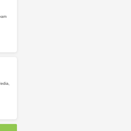
Team
edia,