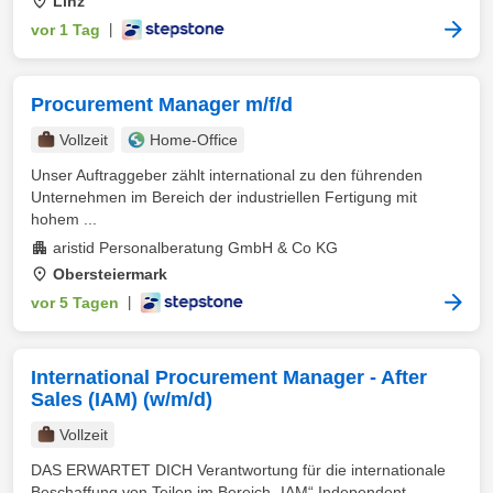
Linz
vor 1 Tag
|
Procurement Manager m/f/d
Vollzeit
Home-Office
Unser Auftraggeber zählt international zu den führenden
Unternehmen im Bereich der industriellen Fertigung mit
hohem ...
aristid Personalberatung GmbH & Co KG
Obersteiermark
vor 5 Tagen
|
International Procurement Manager - After
Sales (IAM) (w/m/d)
Vollzeit
DAS ERWARTET DICH Verantwortung für die internationale
Beschaffung von Teilen im Bereich „IAM“ Independent