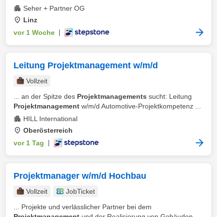
Seher + Partner OG
Linz
vor 1 Woche
|
Leitung Projektmanagement w/m/d
Vollzeit
... an der Spitze des
Projektmanagements
sucht: Leitung
Projektmanagement
w/m/d Automotive-Projektkompetenz ...
HILL International
Oberösterreich
vor 1 Tag
|
Projektmanager w/m/d Hochbau
Vollzeit
JobTicket
... Projekte und verlässlicher Partner bei dem
Projektmanagement
und der Realisierung von Gebäuden