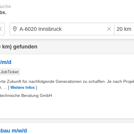
suche
bs.
 km) gefunden
/m/d
JobTicket
rte Zukunft für nachfolgende Generationen zu schaffen. Je nach Projek
 ...
[
]
Weitere Infos
technische Beratung GmbH
nbau m/w/d