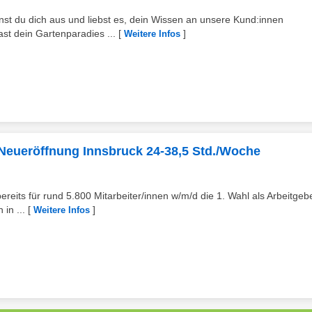
nst du dich aus und liebst es, dein Wissen an unsere Kund:innen
st dein Gartenparadies ...
[
]
Weitere Infos
d) Neueröffnung Innsbruck 24-38,5 Std./Woche
reits für rund 5.800 Mitarbeiter/innen w/m/d die 1. Wahl als Arbeitgeb
 in ...
[
]
Weitere Infos