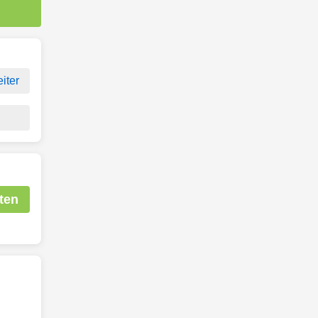
iter
ten