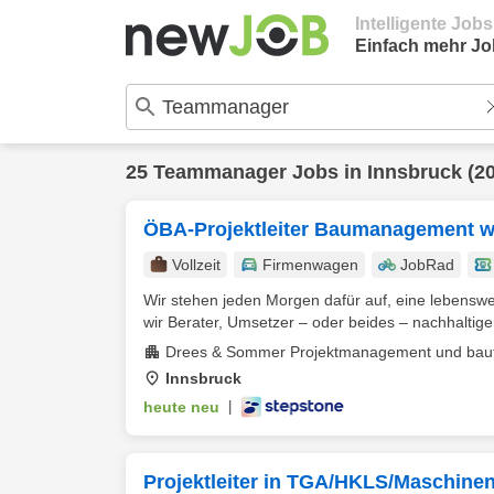
Intelligente Job
Einfach mehr Jo
25
Teammanager
Jobs in
Innsbruck
(20
ÖBA-Projektleiter Baumanagement w
Vollzeit
Firmenwagen
JobRad
Wir stehen jeden Morgen dafür auf, eine lebenswe
wir Berater, Umsetzer – oder beides – nachhaltiger,
Drees & Sommer Projektmanagement und bau
Innsbruck
heute neu
|
Projektleiter in TGA/HKLS/Maschine