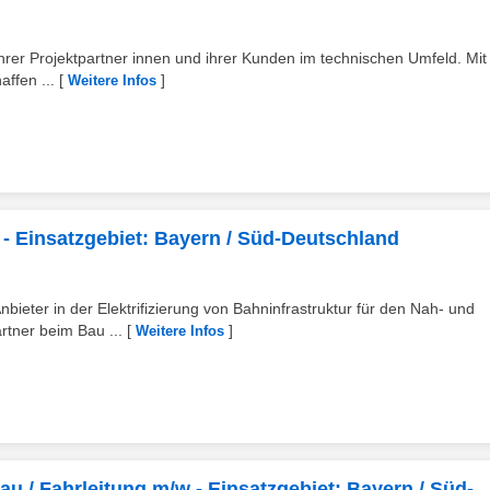
 ihrer Projektpartner innen und ihrer Kunden im technischen Umfeld. Mit 
ffen ...
[
]
Weitere Infos
- Einsatzgebiet: Bayern / Süd-Deutschland
bieter in der Elektrifizierung von Bahninfrastruktur für den Nah- und
rtner beim Bau ...
[
]
Weitere Infos
u / Fahrleitung m/w - Einsatzgebiet: Bayern / Süd-