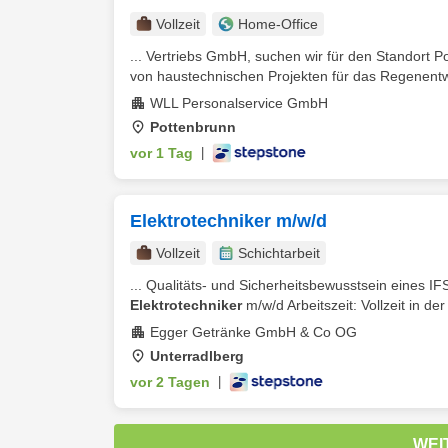
Vollzeit
Home-Office
... Vertriebs GmbH, suchen wir für den Standort 
von haustechnischen Projekten für das Regenent
WLL Personalservice GmbH
Pottenbrunn
vor 1 Tag
|
Elektrotechniker m/w/d
Vollzeit
Schichtarbeit
... Qualitäts- und Sicherheitsbewusstsein eines IF
Elektrotechniker
m/w/d Arbeitszeit: Vollzeit in der
Egger Getränke GmbH & Co OG
Unterradlberg
vor 2 Tagen
|
WEI