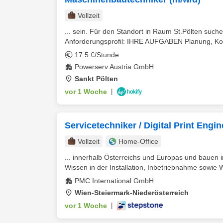
Vollzeit
... sein. Für den Standort in Raum St.Pölten such
Anforderungsprofil: IHRE AUFGABEN Planung, Kons
17.5 €/Stunde
Powerserv Austria GmbH
Sankt Pölten
vor 1 Woche
|
Servicetechniker / Digital Print Engin
Vollzeit
Home-Office
... innerhalb Österreichs und Europas und bauen
Wissen in der Installation, Inbetriebnahme sowie 
PMC International GmbH
Wien-Steiermark-Niederösterreich
vor 1 Woche
|