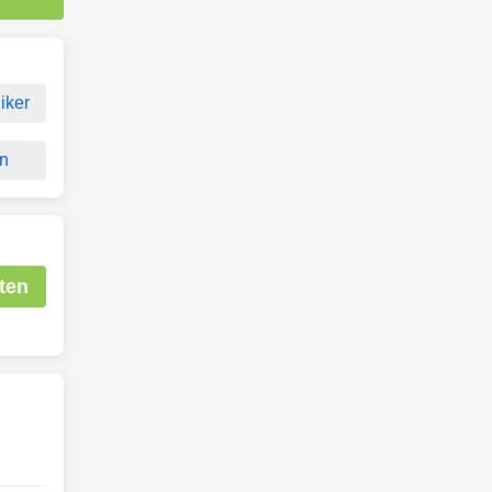
iker
on
ten