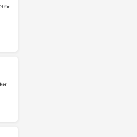
d für
ker