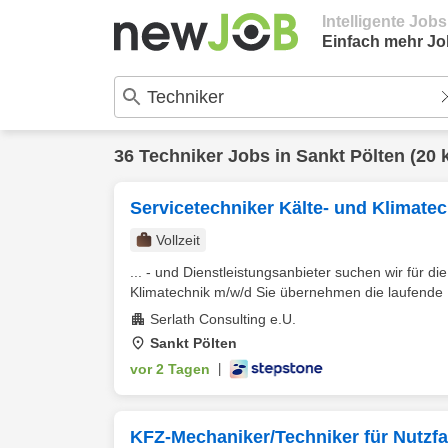
Intelligente Job
Einfach mehr Jo
36
Techniker
Jobs in
Sankt Pölten
(20 
Servicetechniker Kälte- und Klimate
Vollzeit
... - und Dienstleistungsanbieter suchen wir für d
Klimatechnik m/w/d Sie übernehmen die laufende I
Serlath Consulting e.U.
Sankt Pölten
vor 2 Tagen
|
KFZ-Mechaniker/Techniker für Nutzfa