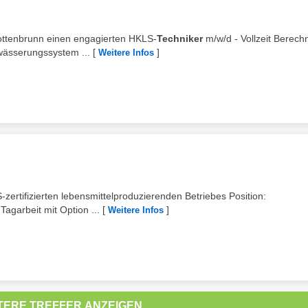
Pottenbrunn einen engagierten HKLS-
Techniker
m/w/d - Vollzeit Berech
wässerungssystem ...
[
]
Weitere Infos
S-zertifizierten lebensmittelproduzierenden Betriebes Position:
 Tagarbeit mit Option ...
[
]
Weitere Infos
TERE TREFFER ANZEIGEN