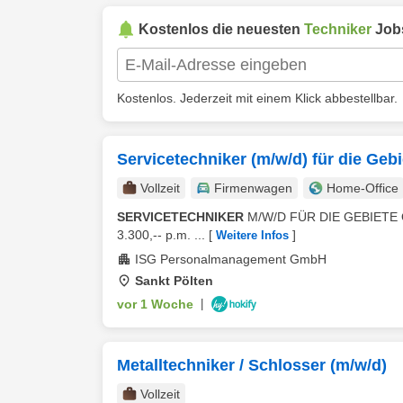
Kostenlos die neuesten
Techniker
Job
Kostenlos. Jederzeit mit einem Klick abbestellbar.
Servicetechniker (m/w/d) für die Gebi
Vollzeit
Firmenwagen
Home-Office
SERVICETECHNIKER
M/W/D FÜR DIE GEBIETE 
3.300,-- p.m. ...
[
]
Weitere Infos
ISG Personalmanagement GmbH
Sankt Pölten
vor 1 Woche
|
Metalltechniker / Schlosser (m/w/d)
Vollzeit