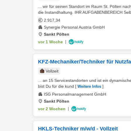
... wir für seinen Standort im Raum St. Pölten na
die Instandhaltung. IHR AUFGABENBEREICH Selbs
2.917,34
Synergie Personal Austria GmbH
Sankt Pölten
vor 1 Woche
|
KFZ-Mechaniker/Techniker für Nutzfa
Vollzeit
... an 15 Servicestandorten und ist ein dynamisch
bist Du für die kund
[
]
Weitere Infos
ISG Personalmanagement GmbH
Sankt Pölten
vor 2 Wochen
|
HKLS-Techniker m/w/d - Vollzeit