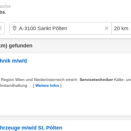
suche
bs.
km) gefunden
chnik m/w/d
ie Region Wien und Niederösterreich eine/n:
Servicetechniker
Kälte- u
nstandhaltung ...
[
]
Weitere Infos
hrzeuge m/w/d St. Pölten