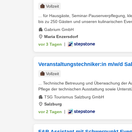
Vollzeit
... für Hausgäste, Seminar-Pausenverpflegung, k
bis zu 250 Gästen und unseren kulinarischen Even
Gabrium GmbH
Maria Enzersdorf
vor 3 Tagen
|
Veranstaltungstechniker:in m/w/d S
Vollzeit
... Technische Betreuung und Überwachung der Au
Pflege der technischen Ausstattung sowie Unterstü
TSG Tourismus Salzburg GmbH
Salzburg
vor 2 Tagen
|
F&B Assistant mit Schwerpunkt Even