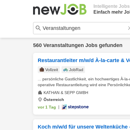
Intelligente Job
Einfach mehr Jo
560 Veranstaltungen Jobs gefunden
Restaurantleiter m/w/d À-la-carte & 
Vollzeit
JobRad
... persönliche Gastlichkeit, ein hochwertiges À-
operative Restaurantleitung wird eine Persönlichkei
KATHAN & SEPP GMBH
Österreich
vor 1 Tag
|
Koch m/w/d für unsere Weltenküche 