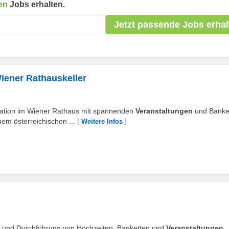
en
Jobs erhalten.
Jetzt passende Jobs erhal
Wiener Rathauskeller
ocation im Wiener Rathaus mit spannenden
Veranstaltungen
und Banke
nem österreichischen ...
[
]
Weitere Infos
on und Durchführung von Hochzeiten, Banketten und
Veranstaltungen