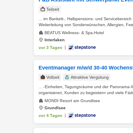
Teilzeit
... im Bankett-, Halbpensions- und Servicebereic
Weiterleitung von Sonderwünschen, Allergien, Fe
BEATUS Wellness- & Spa-Hotel
Interlaken
vor 3 Tagen
|
Eventmanager m/w/d 30-40 Wochens
Vollzeit
Attraktive Vergütung
... -Einheiten, Tagungsräume und der Panorama-Wel
organisieren, Kunden zu begeistern und viele Fäden
MONDI Resort am Grundlsee
Grundlsee
vor 4 Tagen
|