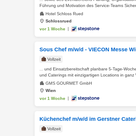
Führung und Motivation des Service-Teams Sichers
Hotel Schloss Rued
Schlossrued
vor 1 Woche
|
Sous Chef m/w/d - VIECON Messe W
Vollzeit
... und Einsatzbereitschaft planbare 5-Tage-Wo
und Caterings mit einzigartigen Locations in ganz 
GMS GOURMET GmbH
Wien
vor 1 Woche
|
Küchenchef m/w/d im Gerstner Cate
Vollzeit