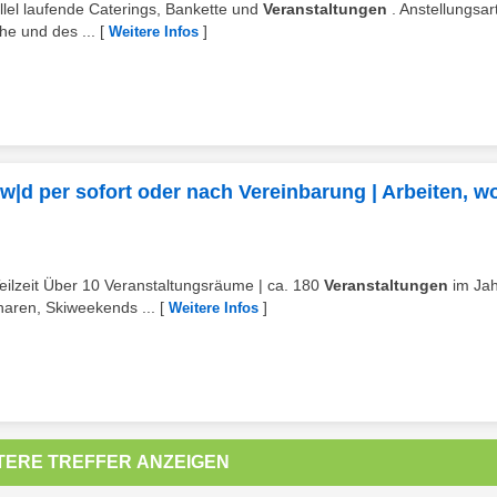
allel laufende Caterings, Bankette und
Veranstaltungen
. Anstellungsart
he und des ...
[
]
Weitere Infos
w|d per sofort oder nach Vereinbarung | Arbeiten, w
Teilzeit Über 10 Veranstaltungsräume | ca. 180
Veranstaltungen
im Jah
aren, Skiweekends ...
[
]
Weitere Infos
TERE TREFFER ANZEIGEN