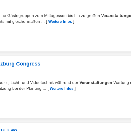
leine Gästegruppen zum Mittagessen bis hin zu großen
Veranstaltung
ts mit gleichermaßen ...
[
]
Weitere Infos
alzburg Congress
dio-, Licht- und Videotechnik während der
Veranstaltungen
Wartung 
tzung bei der Planung ...
[
]
Weitere Infos
ts a 60