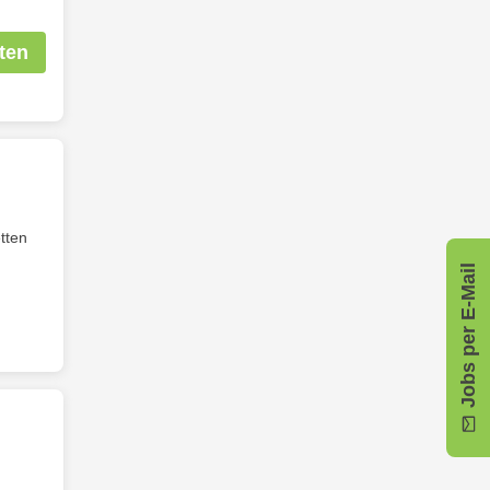
ten
tten
Jobs per E-Mail