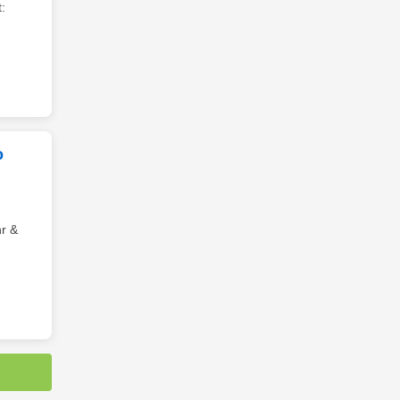
:
o
r &