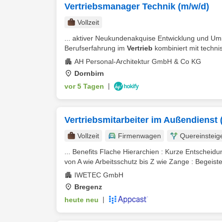
Vertriebsmanager Technik (m/w/d)
Vollzeit
... aktiver Neukundenakquise Entwicklung und Um
Berufserfahrung im
Vertrieb
kombiniert mit techni
AH Personal-Architektur GmbH & Co KG
Dornbirn
vor 5 Tagen
|
Vertriebsmitarbeiter im Außendienst 
Vollzeit
Firmenwagen
Quereinsteig
... Benefits Flache Hierarchien : Kurze Entscheid
von A wie Arbeitsschutz bis Z wie Zange : Begeister
IWETEC GmbH
Bregenz
heute neu
|