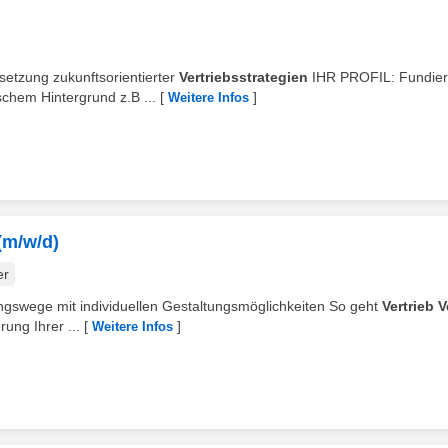
setzung zukunftsorientierter
Vertriebsstrategien
IHR PROFIL: Fundier
schem Hintergrund z.B ...
[
]
Weitere Infos
(m/w/d)
er
ungswege mit individuellen Gestaltungsmöglichkeiten So geht
Vertrieb V
ung Ihrer ...
[
]
Weitere Infos