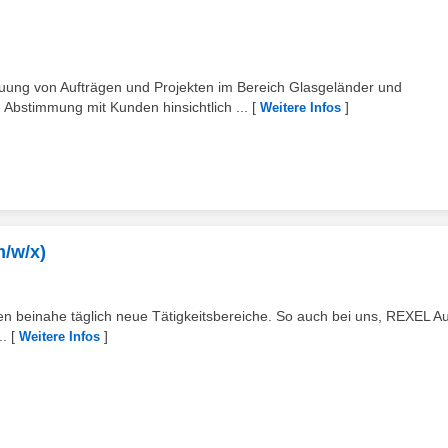
ng von Aufträgen und Projekten im Bereich Glasgeländer und
bstimmung mit Kunden hinsichtlich ...
[
]
Weitere Infos
m/w/x)
en beinahe täglich neue Tätigkeitsbereiche. So auch bei uns, REXEL Au
..
[
]
Weitere Infos