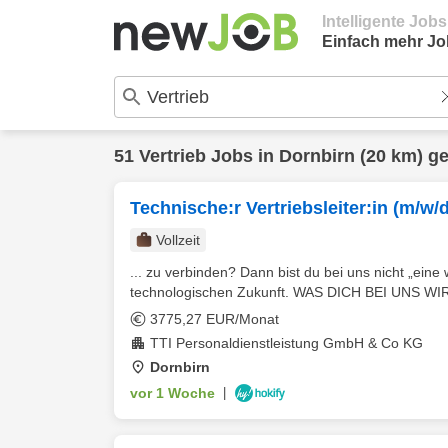
Intelligente Job
Einfach mehr Jo
51
Vertrieb
Jobs in
Dornbirn
(20 km) g
Technische:r Vertriebsleiter:in (m/w/d
Vollzeit
... zu verbinden? Dann bist du bei uns nicht „eine
technologischen Zukunft. WAS DICH BEI UNS W
3775,27 EUR/Monat
TTI Personaldienstleistung GmbH & Co KG
Dornbirn
vor 1 Woche
|