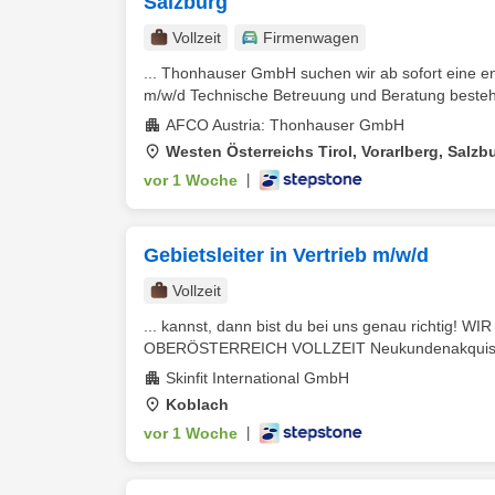
Salzburg
Vollzeit
Firmenwagen
... Thonhauser GmbH suchen wir ab sofort eine en
m/w/d Technische Betreuung und Beratung besteh
AFCO Austria: Thonhauser GmbH
Westen Österreichs Tirol, Vorarlberg, Salzb
vor 1 Woche
|
Gebietsleiter in Vertrieb m/w/d
Vollzeit
... kannst, dann bist du bei uns genau richtig
OBERÖSTERREICH VOLLZEIT Neukundenakquise un
Skinfit International GmbH
Koblach
vor 1 Woche
|