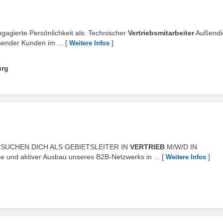
gagierte Persönlichkeit als: Technischer
Vertriebsmitarbeiter
Außendi
ender Kunden im ...
[
]
Weitere Infos
urg
! WIR SUCHEN DICH ALS GEBIETSLEITER IN
VERTRIEB
M/W/D IN
d aktiver Ausbau unseres B2B-Netzwerks in ...
[
]
Weitere Infos