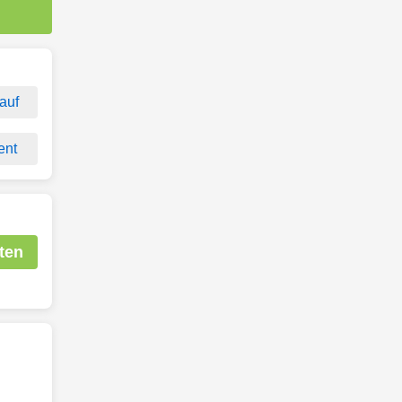
auf
ent
ten