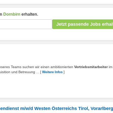
in
Dornbirn
erhalten.
Jetzt passende Jobs erhal
unseres Teams suchen wir einen ambitionierten
Vertriebsmitarbeiter
im
isition und Betreuung ...
[
]
Weitere Infos
endienst m/w/d Westen Österreichs Tirol, Vorarlberg