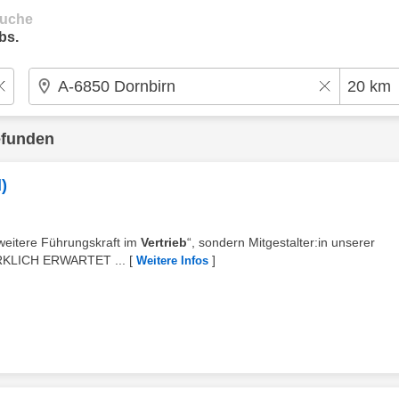
suche
bs.
efunden
)
 weitere Führungskraft im
Vertrieb
“, sondern Mitgestalter:in unserer
IRKLICH ERWARTET ...
[
]
Weitere Infos