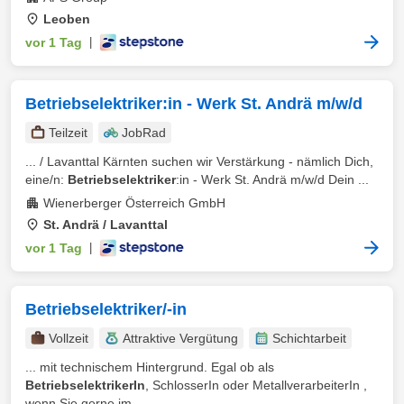
Leoben
vor 1 Tag
|
Betriebselektriker:in - Werk St. Andrä m/w/d
Teilzeit
JobRad
... / Lavanttal Kärnten suchen wir Verstärkung - nämlich Dich,
eine/n:
Betriebselektriker
:in - Werk St. Andrä m/w/d Dein ...
Wienerberger Österreich GmbH
St. Andrä / Lavanttal
vor 1 Tag
|
Betriebselektriker/-in
Vollzeit
Attraktive Vergütung
Schichtarbeit
... mit technischem Hintergrund. Egal ob als
BetriebselektrikerIn
, SchlosserIn oder MetallverarbeiterIn ,
wenn Sie gerne im ...