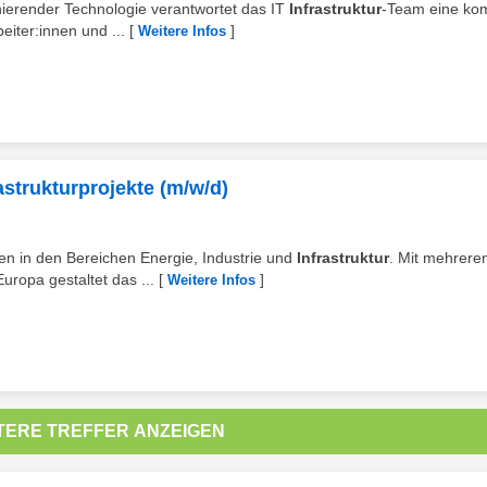
inierender Technologie verantwortet das IT
Infrastruktur
-Team eine ko
iter:innen und ...
[
]
Weitere Infos
rastrukturprojekte (m/w/d)
gen in den Bereichen Energie, Industrie und
Infrastruktur
. Mit mehrere
uropa gestaltet das ...
[
]
Weitere Infos
TERE TREFFER ANZEIGEN