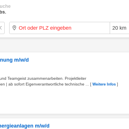
suche
bs.
lanung m/w/d
 und Teamgeist zusammenarbeiten. Projektleiter
ien | ab sofort Eigenverantwortliche technische ...
[
]
Weitere Infos
Energieanlagen m/w/d