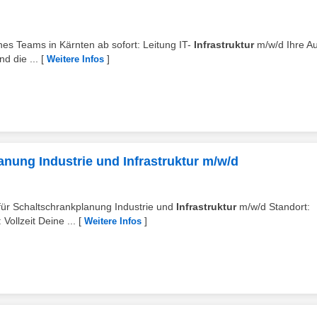
eines Teams in Kärnten ab sofort: Leitung IT-
Infrastruktur
m/w/d Ihre A
d die ...
[
]
Weitere Infos
anung Industrie und Infrastruktur m/w/d
r für Schaltschrankplanung Industrie und
Infrastruktur
m/w/d Standort:
Vollzeit Deine ...
[
]
Weitere Infos