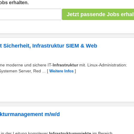
bs erhalten.
Jetzt passende Jobs erhal
 Sicherheit, Infrastruktur SIEM & Web
eine moderne und sichere IT-
Infrastruktur
mit. Linux-Administration:
Systemen Server, Red ...
[
]
Weitere Infos
trukturmanagement m/w/d
se in der Leitung komplexer
Infrastrukturprojekte
im Bereich