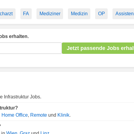
charzt
FA
Mediziner
Medizin
OP
Assisten
bs erhalten.
Jetzt passende Jobs erhal
 Infrastruktur Jobs.
truktur?
.
Home Office
,
Remote
und
Klinik
.
?
 in
Wien
,
Graz
und
Linz
.