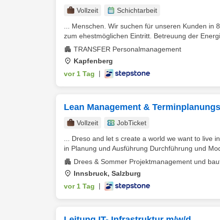
Vollzeit
Schichtarbeit
... Menschen. Wir suchen für unseren Kunden in 
zum ehestmöglichen Eintritt. Betreuung der Energi
TRANSFER Personalmanagement
Kapfenberg
vor 1 Tag
|
Lean Management & Terminplanungs-
Vollzeit
JobTicket
... Dreso and let s create a world we want to live 
in Planung und Ausführung Durchführung und Mode
Drees & Sommer Projektmanagement und bau
Innsbruck, Salzburg
vor 1 Tag
|
Leitung IT- Infrastruktur m/w/d