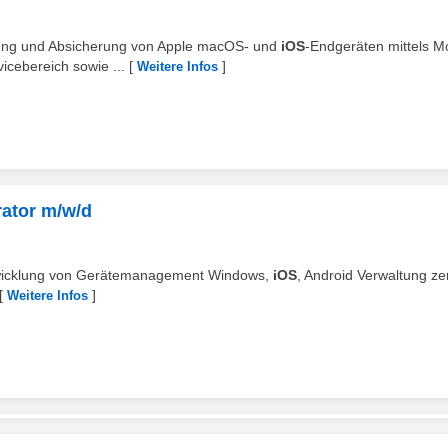
ltung und Absicherung von Apple macOS- und
iOS
-Endgeräten mittels M
icebereich sowie ...
[
]
Weitere Infos
rator m/w/d
entwicklung von Gerätemanagement Windows,
iOS
, Android Verwaltung ze
[
]
Weitere Infos