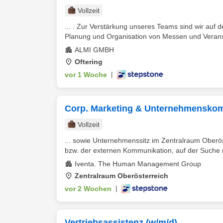
Vollzeit
... . Zur Verstärkung unseres Teams sind wir auf
Planung und Organisation von Messen und Veranst
ALMI GMBH
Oftering
vor 1 Woche
|
Corp. Marketing & Unternehmensko
Vollzeit
... sowie Unternehmenssitz im Zentralraum Oberös
bzw. der externen Kommunikation, auf der Suche n
Iventa. The Human Management Group
Zentralraum Oberösterreich
vor 2 Wochen
|
Vertriebsassistenz (w/m/d)