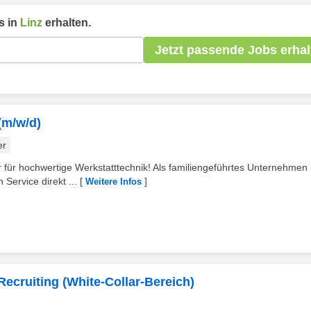
s in
Linz
erhalten.
Jetzt passende Jobs erhal
(m/w/d)
er
für hochwertige Werkstatttechnik! Als familiengeführtes Unternehmen 
Service direkt ...
[
]
Weitere Infos
ecruiting (White-Collar-Bereich)