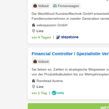
Vollzeit
Firmenwagen
Die WestWood Kunststofftechnik GmbH entwickelt 
Familienunternehmen in zweiter Generation versteht
salespassion GmbH
Linz
vor 4 Tagen
|
Financial Controller / SpezialistIn V
Vollzeit
Sie lieben es, Zahlen in strategische Wegweiser z
von der Produktkalkulation bis zur Mehrjahresplan
Randstad Austria
Linz
vor 1 Tag
|
WEI