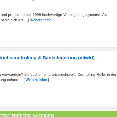
und produziert seit 1999 hochwertige Versiegelungssysteme. Als
 sie sich als ...
[
]
Weitere Infos
ertriebscontrolling & Banksteuerung (m/w/d)
u verwandeln? Sie suchen eine anspruchsvolle Controlling-Rolle, in der
ung echten ...
[
]
Weitere Infos
TERE TREFFER ANZEIGEN