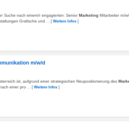
 der Suche nach einem/r engagierten: Senior
Marketing
Mitarbeiter m/w
altungen Grafische und ...
[
]
Weitere Infos
mmunikation m/w/d
terreich ist, aufgrund einer strategischen Neupositionierung des
Mark
ach einer pro ...
[
]
Weitere Infos