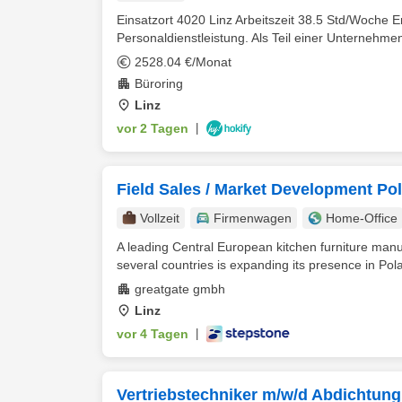
Einsatzort 4020 Linz Arbeitszeit 38.5 Std/Woche E
Personaldienstleistung. Als Teil einer Unternehme
2528.04 €/Monat
Büroring
Linz
vor 2 Tagen
|
Field Sales / Market Development Pol
Vollzeit
Firmenwagen
Home-Office
A leading Central European kitchen furniture manu
several countries is expanding its presence in Polan
greatgate gmbh
Linz
vor 4 Tagen
|
Vertriebstechniker m/w/d Abdichtung