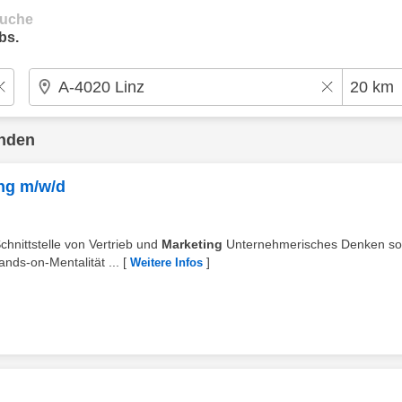
suche
bs.
unden
ing m/w/d
chnittstelle von Vertrieb und
Marketing
Unternehmerisches Denken so
nds-on-Mentalität ...
[
]
Weitere Infos