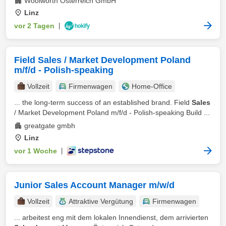
Woolworth Österreich GmbH
Linz
vor 2 Tagen
|
Field Sales / Market Development Poland
m/f/d - Polish-speaking
Vollzeit
Firmenwagen
Home-Office
... the long-term success of an established brand. Field
Sales
/ Market Development Poland m/f/d - Polish-speaking Build ...
greatgate gmbh
Linz
vor 1 Woche
|
Junior Sales Account Manager m/w/d
Vollzeit
Attraktive Vergütung
Firmenwagen
... arbeitest eng mit dem lokalen Innendienst, dem arrivierten