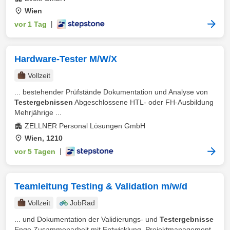
Wien
vor 1 Tag
|
Hardware-Tester M/W/X
Vollzeit
... bestehender Prüfstände Dokumentation und Analyse von
Testergebnissen
Abgeschlossene HTL- oder FH-Ausbildung
Mehrjährige ...
ZELLNER Personal Lösungen GmbH
Wien, 1210
vor 5 Tagen
|
Teamleitung Testing & Validation m/w/d
Vollzeit
JobRad
... und Dokumentation der Validierungs- und
Testergebnisse
Enge Zusammenarbeit mit Entwicklung, Projektmanagement