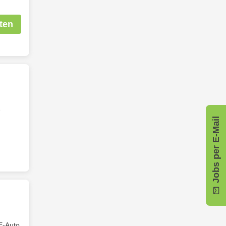
ten
e
Jobs per E-Mail
 E-Auto