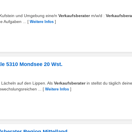
 in Kufstein und Umgebung eine/n
Verkaufsberater
m/w/d :
Verkaufsbera
e Aufgaben ...
[
]
Weitere Infos
iale 5310 Mondsee 20 Wst.
m Lächeln auf den Lippen. Als
Verkaufsberater
in stellst du täglich dein
bwechslungsreichen ...
[
]
Weitere Infos
sberater Region Mittelland