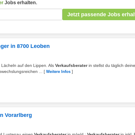
er
Jobs erhalten.
Jetzt passende Jobs erhal
inger in 8700 Leoben
m Lächeln auf den Lippen. Als
Verkaufsberater
in stellst du täglich dein
bwechslungsreichen ...
[
]
Weitere Infos
on Vorarlberg
und Lustenau einen
Verkaufsberater
:in m/w/d :
Verkaufsberater
:in inkl.