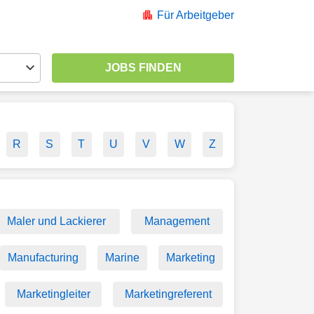
Für Arbeitgeber
R
S
T
U
V
W
Z
Maler und Lackierer
Management
Manufacturing
Marine
Marketing
Marketingleiter
Marketingreferent