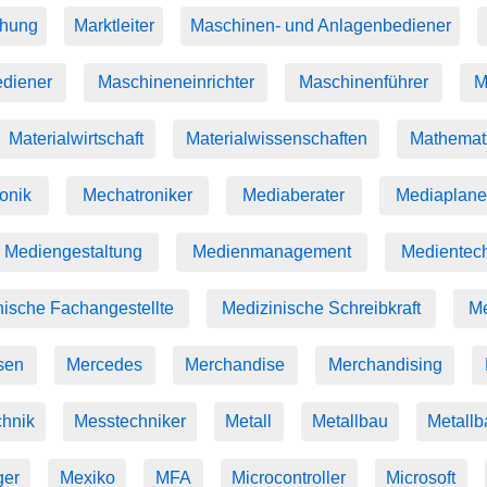
chung
Marktleiter
Maschinen- und Anlagenbediener
diener
Maschineneinrichter
Maschinenführer
M
Materialwirtschaft
Materialwissenschaften
Mathemat
onik
Mechatroniker
Mediaberater
Mediaplane
Mediengestaltung
Medienmanagement
Medientec
nische Fachangestellte
Medizinische Schreibkraft
Me
sen
Mercedes
Merchandise
Merchandising
hnik
Messtechniker
Metall
Metallbau
Metallb
ger
Mexiko
MFA
Microcontroller
Microsoft