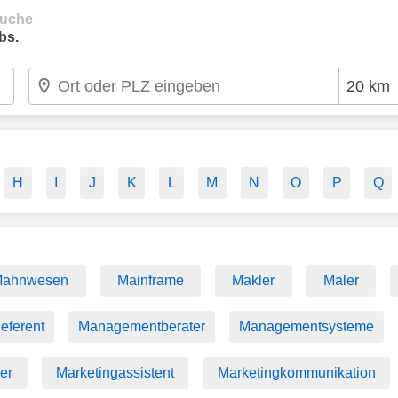
suche
bs.
H
I
J
K
L
M
N
O
P
Q
ahnwesen
Mainframe
Makler
Maler
eferent
Managementberater
Managementsysteme
er
Marketingassistent
Marketingkommunikation