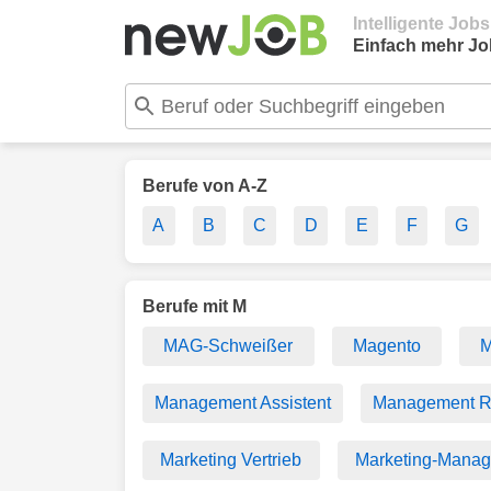
Intelligente Job
Einfach mehr Jo
Berufe von A-Z
A
B
C
D
E
F
G
Berufe mit M
MAG-Schweißer
Magento
M
Management Assistent
Management R
Marketing Vertrieb
Marketing-Manag