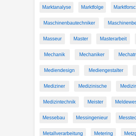
Marktanalyse
Marktfolge
Marktfors
Maschinenbautechniker
Maschinenbe
Masseur
Master
Masterarbeit
Mechanik
Mechaniker
Mechatr
Mediendesign
Mediengestalter
Mediziner
Medizinische
Medizi
Medizintechnik
Meister
Meldewe
Messebau
Messingenieur
Messtec
Metallverarbeitung
Metering
Metz