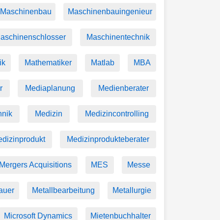
Maschinenbau
Maschinenbauingenieur
aschinenschlosser
Maschinentechnik
ik
Mathematiker
Matlab
MBA
r
Mediaplanung
Medienberater
hnik
Medizin
Medizincontrolling
dizinprodukt
Medizinprodukteberater
Mergers Acquisitions
MES
Messe
auer
Metallbearbeitung
Metallurgie
Microsoft Dynamics
Mietenbuchhalter